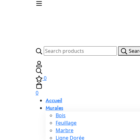
Sear
0
0
Accueil
Murales
Bois
Feuillage
Marbre
Ligne Dorée